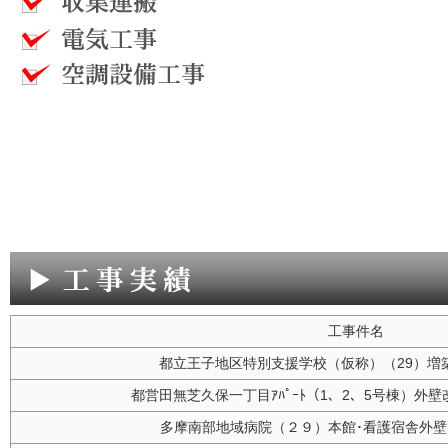
工事件名
都立王子地区特別支援学校（仮称）（29）増
都営田無芝久保一丁目ｱﾊﾟｰﾄ（1、2、5号棟）外
多摩南部地域病院（２９）本館･看護宿舎外壁