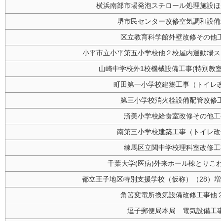
横浜南部市場発泡スチロール処理施設ほ
堺市民センター改修空気調和設備
区立教育科学館外壁改修その他
小平市立小平第五小学校他２校屋内運動場ス
山崎中学校外1校機械設備工事(特別教室
町田第一小学校建築工事（トイレ
第三小学校消火栓設備配管改修
済美小学校給食室改修その他工
南第三小学校建築工事（トイレ改
練馬区立関中学校理科室改修工
千葉大学(医病)外来ホール棟とりこ
都立王子地区特別支援学校（仮称）（28）
角筈変電所換気設備改修工事他
逗子郵便局本局 電気設備工