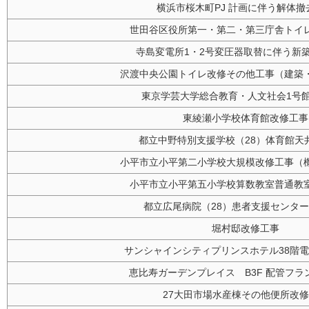
横浜市桜木町PJ 計画に伴う解体撤
世田谷区役所第一・第二・第三庁舎トイ
寺島変電所1・2号変圧器取替に伴う新
沢渡中央公園トイレ改修その他工事（建築
東京学芸大学総合教育・人文社会1号
東綾瀬小学校体育館改修工事
都立中野特別支援学校（28）体育館天
小平市立小平第二小学校大規模改修工事（
小平市立小平第五小学校算数教室普通教
都立広尾病院（28）患者支援センタ
堀村邸改修工事
サンシャインシティプリンスホテル38階
恵比寿ガーデンプレイス B3F 配管フラ
27大田市場水産棟その他便所改