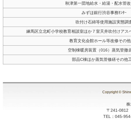
秋津第一団地給水・給湯・配水管改
みずほ銀行渋谷事務ｾﾝﾀｰ
吹付け石綿等使用施設実態調
練馬区立北町小学校教育相談室ほか７室天井吹付けアス
教育文化会館ホール等改修その他
空制棟暖房装置（016）蒸気管撤
部品C棟ほか蒸気管修繕その他
Copyright © Shin
株
〒241-08
TEL：045-954