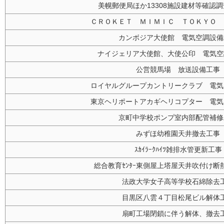
美幌郵便局ほか13308施設建材等確認
ＣＲＯＫＥＴ ＭＩＭＩＣ ＴＯＫＹＯ 
カンボジア大使館 電気空調設備
ナイジェリア大使館、大使公印 電気空
公営競馬場 放送設備工事
ロイヤルグループカントリークラブ 電気
東京ヘリポートアカギヘリコプター 電気
京町中学校ポンプ室内部配管補修
みずほ幼稚園天井撤去工事
ｽｶｲﾗｰｸﾊｲﾂ雑排水管更新工事
総合教育ｾﾝﾀｰ東側屋上塔屋天井吹付け断
法政大学女子高等学校石綿除去
目黒区八雲４丁目松尾ビル解体
扇町工場閉鎖に伴う解体、撤去